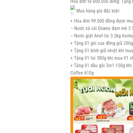
Hóa đơn từ 600.000 đồng: Tặng
Mua hàng giá đặc biệt:
+ Hóa đơn 99.000 đồng được mua
– Nước xả vải Downy đam mê 3.5
– Nước giặt Ariel túi 3.2kg hươ
+ Tặng 01 gói cua đồng giã 200g
+ Tặng 01 bình giữ nhiệt khi mu
+ Tặng 01 túi 380g khi mua 01 c
+ Tặng 01 dầu gội 3in1 150g kh
Coffee 610g