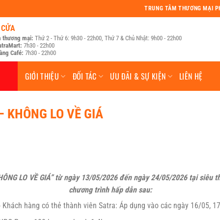
TRUNG TÂM THƯƠNG MẠI 
 CỬA
 thương mại:
Thứ 2 - Thứ 6: 9h30 - 22h00, Thứ 7 & Chủ Nhật: 9h00 - 22h00
atraMart:
7h30 - 22h00
àng Café:
7h30 - 22h00
GIỚI THIỆU
ĐỐI TÁC
ƯU ĐÃI & SỰ KIỆN
LIÊN HỆ
 KHÔNG LO VỀ GIÁ
 LO VỀ GIÁ” từ ngày 13/05/2026 đến ngày 24/05/2026 tại siêu th
chương trình hấp dẫn sau:
 Khách hàng có thẻ thành viên Satra: Áp dụng vào các ngày 16/05, 1