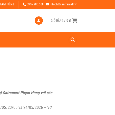
PHẠM HÙNG
0946.980.308
infoph@centremall.vn
GIỎ HÀNG /
0
₫
ị Satramart Phạm Hùng với các
7/05, 23/05 và 24/05/2026 – Với