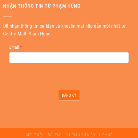
NHẬN THÔNG TIN TỪ PHẠM HÙNG
Để nhận thông tin sự kiện và khuyến mãi hấp dẫn mới nhất từ
Centre Mall Phạm Hùng
NEWSLETTER
Email
*
ĐĂNG KÝ
GIỚI THIỆU
ĐỐI TÁC
ƯU ĐÃI & SỰ KIỆN
LIÊN HỆ