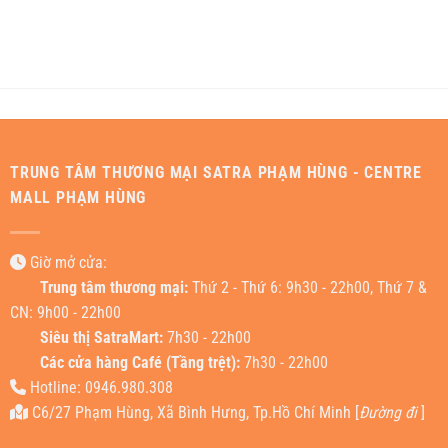
TRUNG TÂM THƯƠNG MẠI SATRA PHẠM HÙNG - CENTRE
MALL PHẠM HÙNG
Giờ mở cửa:
Trung tâm thương mại:
Thứ 2 - Thứ 6: 9h30 - 22h00, Thứ 7 &
CN: 9h00 - 22h00
Siêu thị SatraMart:
7h30 - 22h00
Các cửa hàng Café (Tầng trệt):
7h30 - 22h00
Hotline: 0946.980.308
C6/27 Phạm Hùng, Xã Bình Hưng, Tp.Hồ Chí Minh [
Đường đi
]