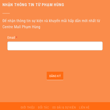
NHẬN THÔNG TIN TỪ PHẠM HÙNG
Để nhận thông tin sự kiện và khuyến mãi hấp dẫn mới nhất từ
Centre Mall Phạm Hùng
NEWSLETTER
Email
*
ĐĂNG KÝ
GIỚI THIỆU
ĐỐI TÁC
ƯU ĐÃI & SỰ KIỆN
LIÊN HỆ