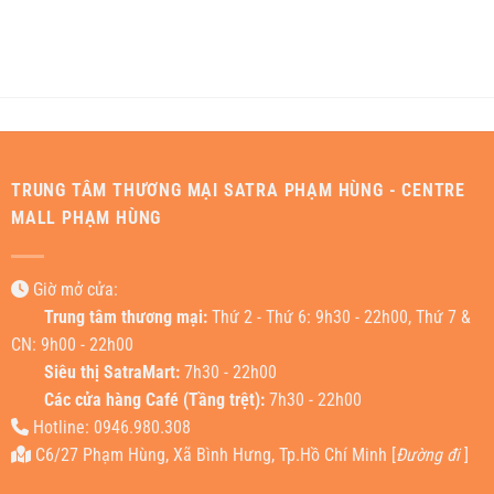
TRUNG TÂM THƯƠNG MẠI SATRA PHẠM HÙNG - CENTRE
MALL PHẠM HÙNG
Giờ mở cửa:
Trung tâm thương mại:
Thứ 2 - Thứ 6: 9h30 - 22h00, Thứ 7 &
CN: 9h00 - 22h00
Siêu thị SatraMart:
7h30 - 22h00
Các cửa hàng Café (Tầng trệt):
7h30 - 22h00
Hotline: 0946.980.308
C6/27 Phạm Hùng, Xã Bình Hưng, Tp.Hồ Chí Minh [
Đường đi
]