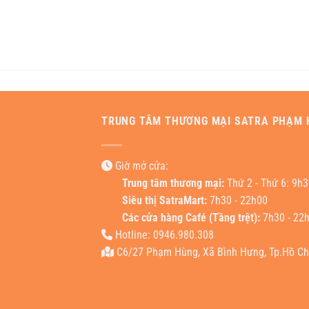
TRUNG TÂM THƯƠNG MẠI SATRA PHẠM 
Giờ mở cửa:
Trung tâm thương mại:
Thứ 2 - Thứ 6: 9h3
Siêu thị SatraMart:
7h30 - 22h00
Các cửa hàng Café (Tầng trệt):
7h30 - 22
Hotline: 0946.980.308
C6/27 Phạm Hùng, Xã Bình Hưng, Tp.Hồ Chi