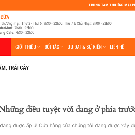
TRUNG TÂM THƯƠNG MẠI 
 CỬA
 thương mại:
Thứ 2 - Thứ 6: 9h30 - 22h00, Thứ 7 & Chủ Nhật: 9h00 - 22h00
atraMart:
7h30 - 22h00
àng Café:
7h30 - 22h00
GIỚI THIỆU
ĐỐI TÁC
ƯU ĐÃI & SỰ KIỆN
LIÊN HỆ
ẤM, TRÁI CÂY
Những điều tuyệt vời đang ở phía trướ
o đang được ấp ủ! Cửa hàng của chúng tôi đang được xây d