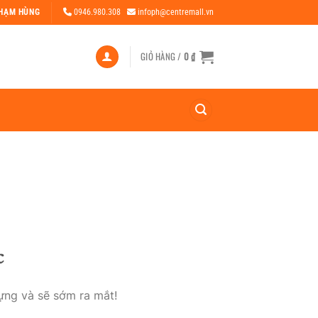
PHẠM HÙNG
0946.980.308
infoph@centremall.vn
GIỎ HÀNG /
0
₫
c
ựng và sẽ sớm ra mắt!