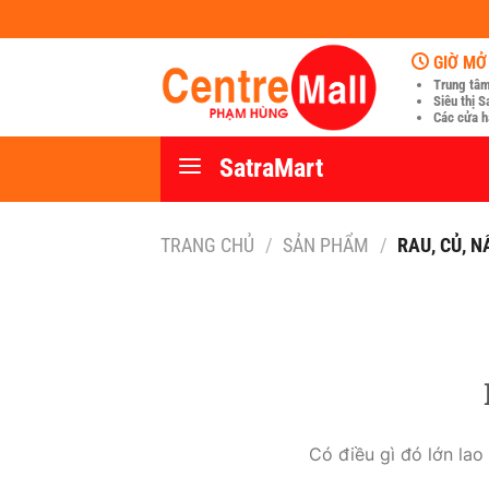
Chuyển
đến
GIỜ MỞ
nội
Trung tâm
dung
Siêu thị S
Các cửa h
SatraMart
TRANG CHỦ
/
SẢN PHẨM
/
RAU, CỦ, N
Có điều gì đó lớn la