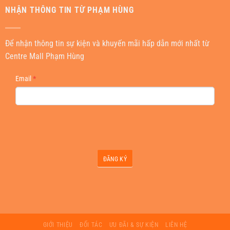
NHẬN THÔNG TIN TỪ PHẠM HÙNG
Để nhận thông tin sự kiện và khuyến mãi hấp dẫn mới nhất từ
Centre Mall Phạm Hùng
NEWSLETTER
Email
*
ĐĂNG KÝ
GIỚI THIỆU
ĐỐI TÁC
ƯU ĐÃI & SỰ KIỆN
LIÊN HỆ