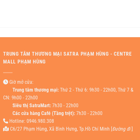
TRUNG TÂM THƯƠNG MẠI SATRA PHẠM HÙNG - CENTRE
MALL PHẠM HÙNG
Giờ mở cửa:
Trung tâm thương mại:
Thứ 2 - Thứ 6: 9h30 - 22h00, Thứ 7 &
CN: 9h00 - 22h00
Siêu thị SatraMart:
7h30 - 22h00
Các cửa hàng Café (Tầng trệt):
7h30 - 22h00
Hotline: 0946.980.308
C6/27 Phạm Hùng, Xã Bình Hưng, Tp.Hồ Chí Minh [
Đường đi
]