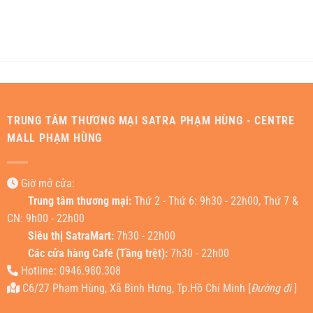
TRUNG TÂM THƯƠNG MẠI SATRA PHẠM HÙNG - CENTRE
MALL PHẠM HÙNG
Giờ mở cửa:
Trung tâm thương mại:
Thứ 2 - Thứ 6: 9h30 - 22h00, Thứ 7 &
CN: 9h00 - 22h00
Siêu thị SatraMart:
7h30 - 22h00
Các cửa hàng Café (Tầng trệt):
7h30 - 22h00
Hotline: 0946.980.308
C6/27 Phạm Hùng, Xã Bình Hưng, Tp.Hồ Chí Minh [
Đường đi
]