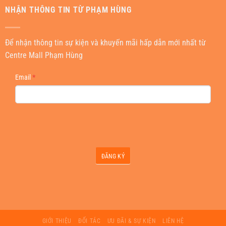
NHẬN THÔNG TIN TỪ PHẠM HÙNG
Để nhận thông tin sự kiện và khuyến mãi hấp dẫn mới nhất từ
Centre Mall Phạm Hùng
NEWSLETTER
Email
*
ĐĂNG KÝ
GIỚI THIỆU
ĐỐI TÁC
ƯU ĐÃI & SỰ KIỆN
LIÊN HỆ