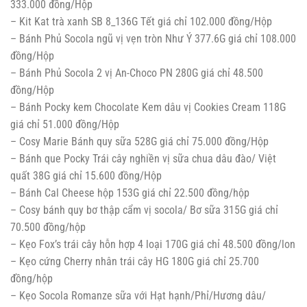
333.000 đồng/Hộp
– Kit Kat trà xanh SB 8_136G Tết giá chỉ 102.000 đồng/Hộp
– Bánh Phủ Socola ngũ vị vẹn tròn Như Ý 377.6G giá chỉ 108.000
đồng/Hộp
– Bánh Phủ Socola 2 vị An-Choco PN 280G giá chỉ 48.500
đồng/Hộp
– Bánh Pocky kem Chocolate Kem dâu vị Cookies Cream 118G
giá chỉ 51.000 đồng/Hộp
– Cosy Marie Bánh quy sữa 528G giá chỉ 75.000 đồng/Hộp
– Bánh que Pocky Trái cây nghiền vị sữa chua dâu đào/ Việt
quất 38G giá chỉ 15.600 đồng/Hộp
– Bánh Cal Cheese hộp 153G giá chỉ 22.500 đồng/hộp
– Cosy bánh quy bơ thập cẩm vị socola/ Bơ sữa 315G giá chỉ
70.500 đồng/hộp
– Kẹo Fox’s trái cây hỗn hợp 4 loại 170G giá chỉ 48.500 đồng/lon
– Kẹo cứng Cherry nhân trái cây HG 180G giá chỉ 25.700
đồng/hộp
– Kẹo Socola Romanze sữa với Hạt hạnh/Phỉ/Hương dâu/