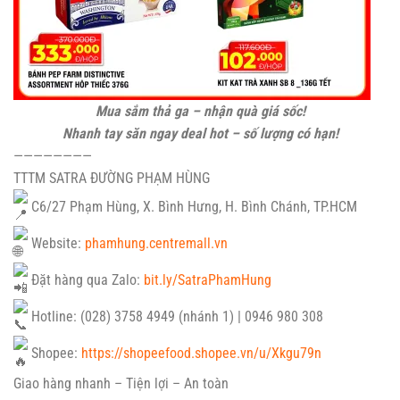
Mua sắm thả ga – nhận quà giá sốc!
Nhanh tay săn ngay deal hot – số lượng có hạn!
————————
TTTM SATRA ĐƯỜNG PHẠM HÙNG
C6/27 Phạm Hùng, X. Bình Hưng, H. Bình Chánh, TP.HCM
Website:
phamhung.centremall.vn
Đặt hàng qua Zalo:
bit.ly/SatraPhamHung
Hotline: (028) 3758 4949 (nhánh 1) | 0946 980 308
Shopee:
https://shopeefood.shopee.vn/u/Xkgu79n
Giao hàng nhanh – Tiện lợi – An toàn