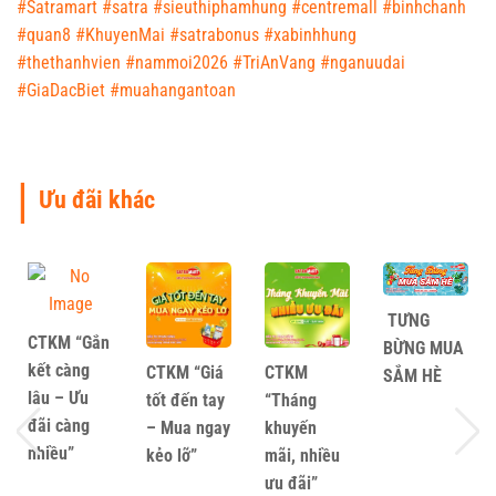
#Satramart
#satra
#sieuthiphamhung
#centremall
#binhchanh
#quan8
#KhuyenMai
#satrabonus
#xabinhhung
#thethanhvien
#nammoi2026
#TriAnVang
#nganuudai
#GiaDacBiet
#muahangantoan
Ưu đãi
TƯNG
CTKM “Gắn
BỪNG MUA
kết càng
CTKM “Giá
CTKM
SẮM HÈ
lâu – Ưu
tốt đến tay
“Tháng
đãi càng
– Mua ngay
khuyến
nhiều”
kẻo lỡ”
mãi, nhiều
ưu đãi”