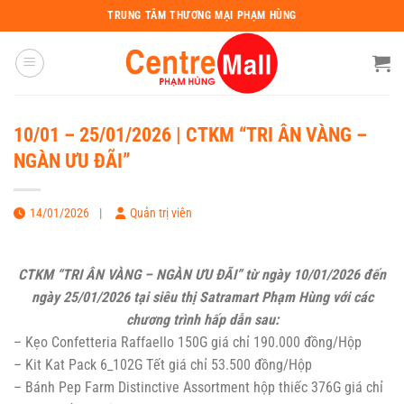
Chuyển
TRUNG TÂM THƯƠNG MẠI PHẠM HÙNG
đến
nội
dung
10/01 – 25/01/2026 | CTKM “TRI ÂN VÀNG –
NGÀN ƯU ĐÃI”
14/01/2026
Quản trị viên
CTKM “TRI ÂN VÀNG – NGÀN ƯU ĐÃI” từ ngày 10/01/2026 đến
ngày 25/01/2026 tại siêu thị Satramart Phạm Hùng với các
chương trình hấp dẫn sau:
– Kẹo Confetteria Raffaello 150G giá chỉ 190.000 đồng/Hộp
– Kit Kat Pack 6_102G Tết giá chỉ 53.500 đồng/Hộp
– Bánh Pep Farm Distinctive Assortment hộp thiếc 376G giá chỉ